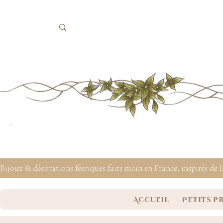
Bijoux & décorations féeriques faits main en France, inspirés de 
Accueil
Petits p