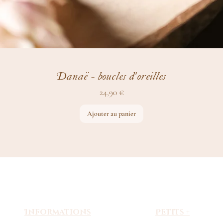
Danaë - boucles d'oreilles
Prix
24,90 €
Ajouter au panier
Informations
Petits +