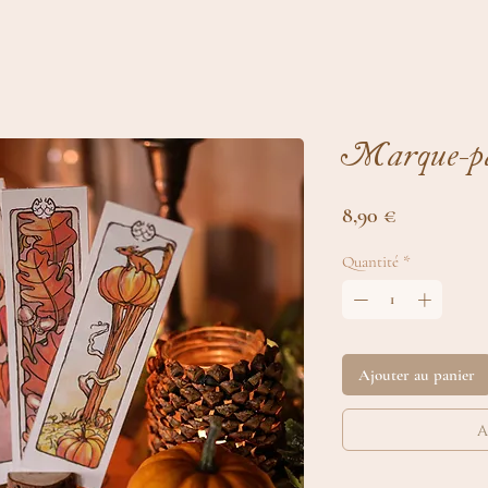
Marque-p
Prix
8,90 €
Quantité
*
Ajouter au panier
a