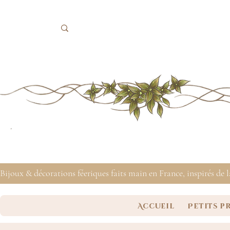
Bijoux & décorations féeriques faits main en France, inspirés de 
Accueil
Petits p