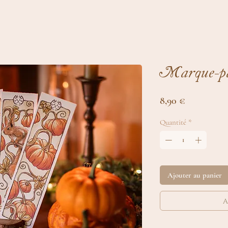
Marque-pag
Prix
8,90 €
Quantité
*
Ajouter au panier
a