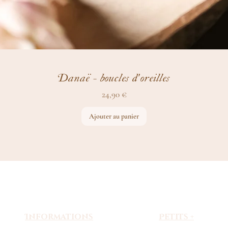
Danaë - boucles d'oreilles
Prix
24,90 €
Ajouter au panier
Informations
Petits +