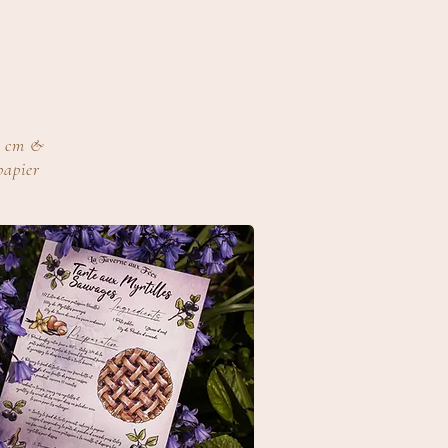
21 cm &
papier