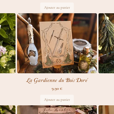
Ajouter au panier
La Gardienne du Bois Doré
Prix
9,90 €
Ajouter au panier