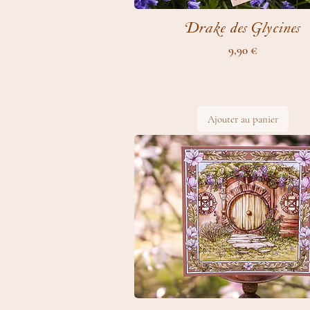
Drake des Glycines
Prix
9,90 €
Ajouter au panier