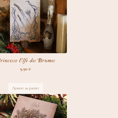
rincesse Elfe des Brumes
Prix
9,90 €
Ajouter au panier