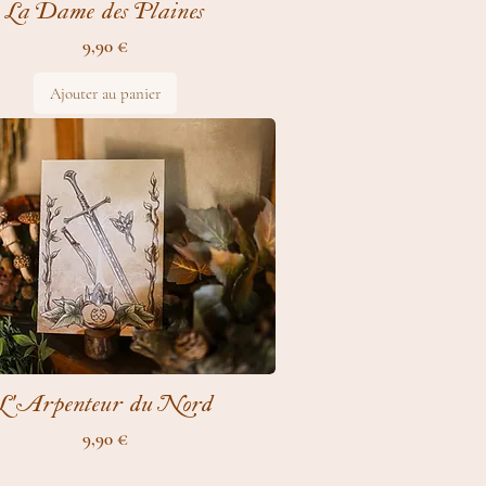
La Dame des Plaines
Prix
9,90 €
Ajouter au panier
L'Arpenteur du Nord
Prix
9,90 €