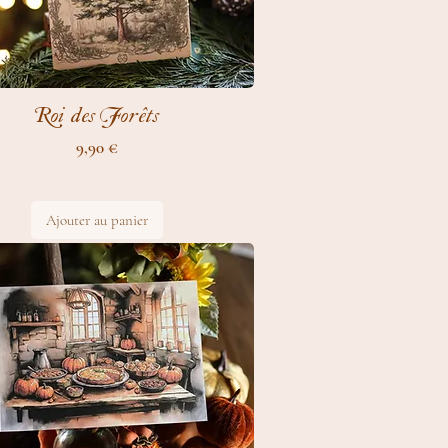
Roi des Forêts
Prix
9,90 €
Ajouter au panier