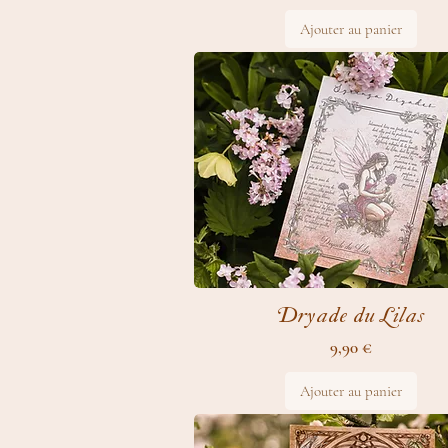
Ajouter au panier
Dryade du Lilas
Prix
9,90 €
Ajouter au panier