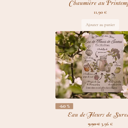
Chaumière au Printem
Prix
11,90 €
Ajouter au panier
-60 %
Eau de Fleurs de Sure
Prix original
Prix promotio
9,90 €
3,96 €