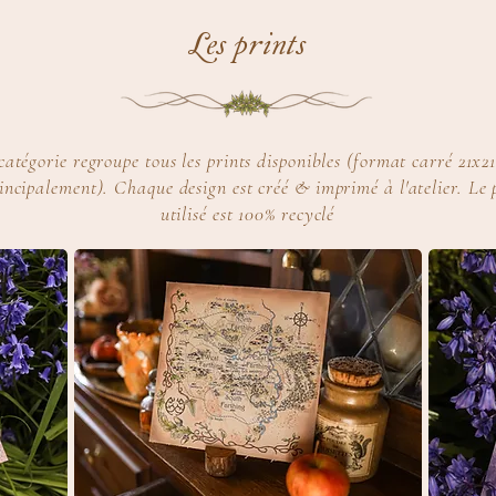
Les prints
catégorie regroupe tous les prints disponibles (format carré 21x
incipalement). Chaque design est créé & imprimé à l'atelier. Le 
utilisé est 100% recyclé