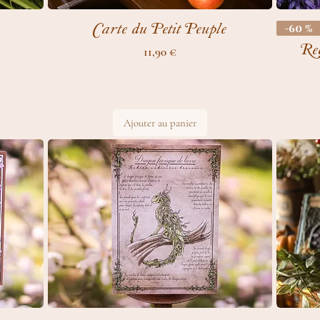
Carte du Petit Peuple
-60 %
Rec
Prix
11,90 €
Ajouter au panier