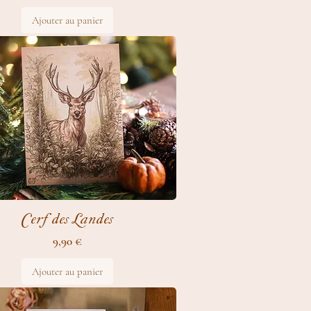
Ajouter au panier
Cerf des Landes
Prix
9,90 €
Ajouter au panier