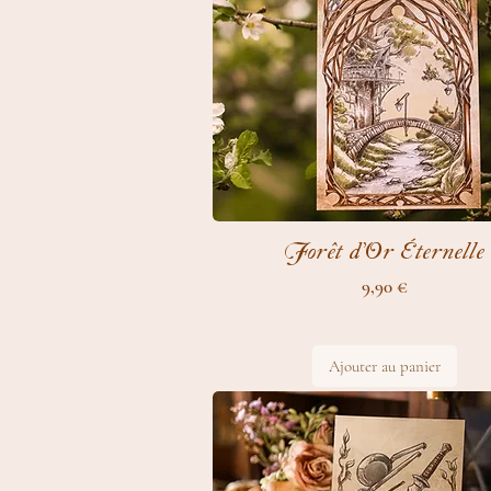
Forêt d’Or Éternelle
Prix
9,90 €
Ajouter au panier