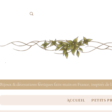
Bijoux & décorations féeriques faits main en France, inspirés de 
Accueil
Petits p