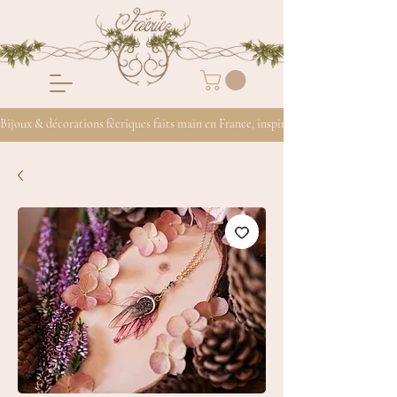
Bijoux & décorations féeriques faits main en France, inspirés de la nature