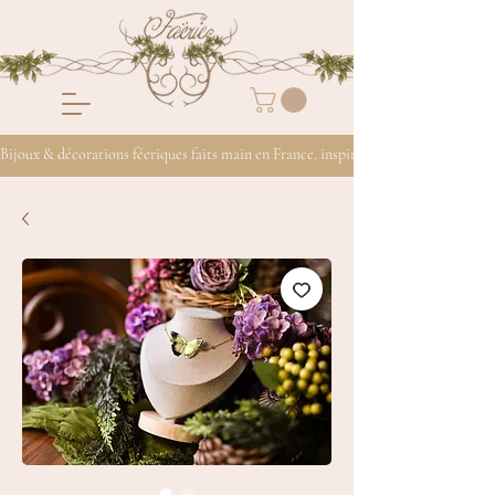
Bijoux & décorations féeriques faits main en France, inspirés de la nature