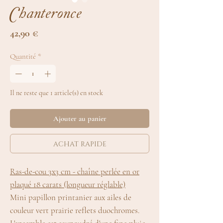
Chanteronce
Prix
42,90 €
Quantité
*
Il ne reste que 1 article(s) en stock
Ajouter au panier
achat rapide
Ras-de-cou 3x3 cm - chaîne perlée en or
plaqué 18 carats (longueur réglable)
Mini papillon printanier aux ailes de
couleur vert prairie reflets duochromes.