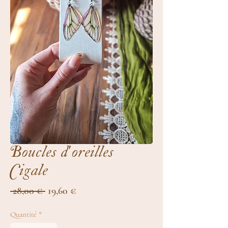
Boucles d'oreilles
Cigale
Prix
Prix
 28,00 € 
19,60 €
original
promotionnel
Quantité
*