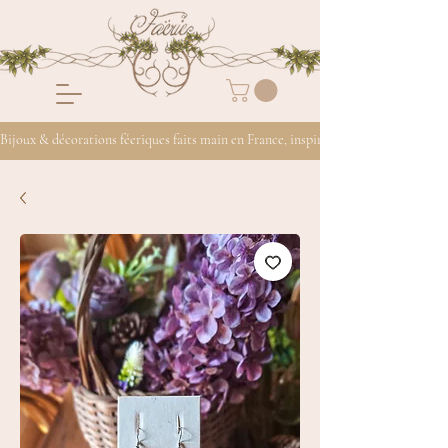
Bijoux & décorations féeriques faits main en France, inspirés de la nature