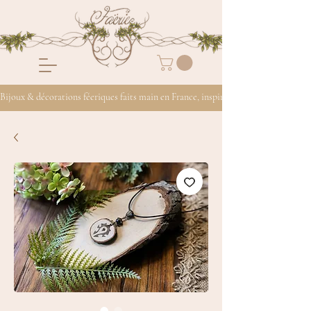
Bijoux & décorations féeriques faits main en France, inspirés de la nature