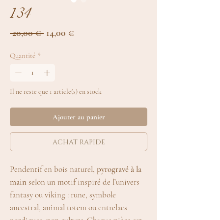
134
Prix
Prix
 20,00 € 
14,00 €
original
promotionnel
Quantité
*
Il ne reste que 1 article(s) en stock
Ajouter au panier
achat rapide
Pendentif en bois naturel,
pyrogravé à la
main
selon un motif inspiré de l’univers
fantasy ou viking : rune, symbole
ancestral, animal totem ou entrelacs