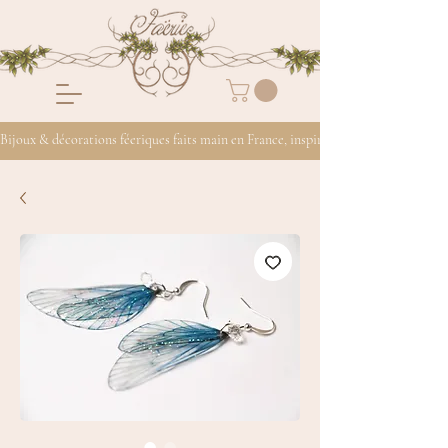
Bijoux & décorations féeriques faits main en France, inspirés de la nature