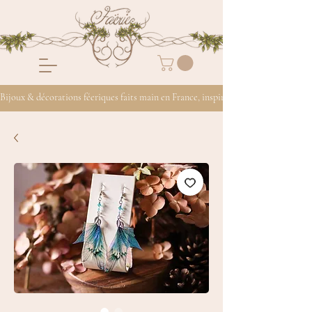
Bijoux & décorations féeriques faits main en France, inspirés de la nature