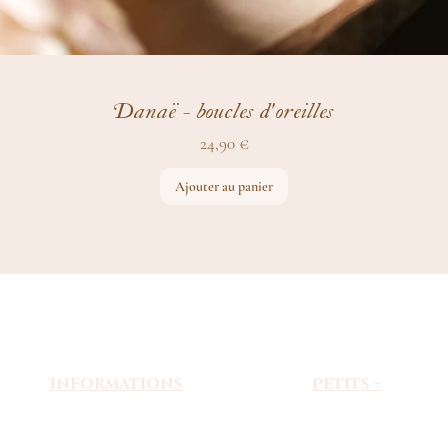
Danaë - boucles d'oreilles
Prix
24,90 €
Ajouter au panier
Informations
Petits +
Livraison & paiement
À propos