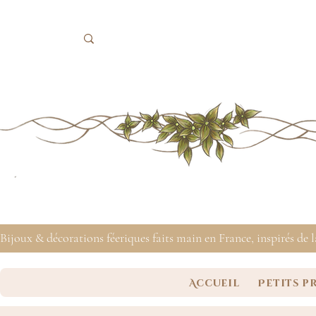
Bijoux & décorations féeriques faits main en France, inspirés de 
Accueil
Petits p