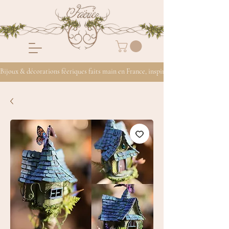
Bijoux & décorations féeriques faits main en France, inspirés de la nature