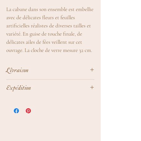
La cabane dans son ensemble est embellie
avec de délicates fleurs et feuilles
artificielles réalistes de diverses tailles et
variété. En guise de touche finale, de
délicates ailes de fées veillent sur cet
ouvrage. La cloche de verre mesure 32 cm.
Livraison
Expédition dans le monde entier !
Expédition
Chaque création est emballée
individuellement dans du papier écologique
Dès 99€ d'achats :
100% recyclé et entièrement recylclable et est
expédiée sous 5 jours dans un carton
Livraison à domicile
GRATUITE
en
recyclable également.
France métropolitaine​
Plus d'informations sur les modalités et les
Livraison Mondial Relay
GRATUITE
en
tarifs dans la rubrique
Livraison
Belgique, Allemagne, Pays-bas,