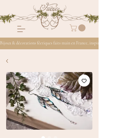
Bijoux & décorations féeriques faits main en France, inspirés de la nature