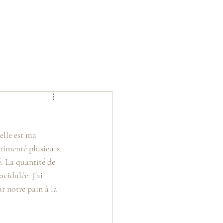
érimenté plusieurs 
é. La quantité de 
cidulée. J'ai 
r notre pain à la 