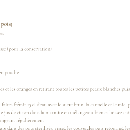
 pots)
ses
ressé (pour la conservation)
n
 en poudre
es et les oranges en retirant toutes les petites peaux blanches puis
aites frémir 15 cl d'eau avec le sucre brun, la cannelle et le mie
t le jus de citron dans la marmite en mélangeant bien et laissez cui
angeant régulièrement
re dans des pots stérilisés, vissez les couvercles puis retournez les