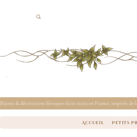
Bijoux & décorations féeriques faits main en France, inspirés de 
Accueil
Petits p