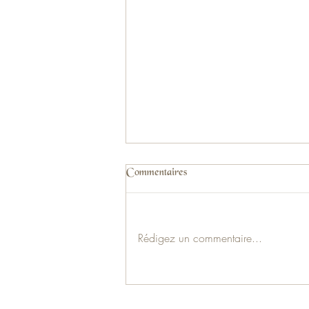
Commentaires
Rédigez un commentaire...
Verrines fruitées & Mousseline à
la vanille