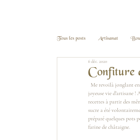
Tous les posts
Artisanat
Bous
6 déc. 2020
Confiture 
  Me revoilà jonglant entre les commandes de noël, le bureau d'écriture et les fourneaux, telle est ma 
joyeuse vie d'artisane !
recettes à partir des mêm
sucre a été volontaireme
préparé quelques pots po
farine de châtaigne.