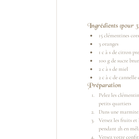
Ingrédients (pour 3
15 clémentines cor
3 oranges
1 c à s de citron p
100 g de sucre bru
2 c à s de miel
2 c à c de cannelle
Préparation
Pelez les clémentin
petits quartiers
Dans une marmite, f
Versez les fruits e
pendant 2h en mél
Versez votre confitu