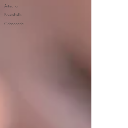
Artisanat
Boustifaille
Griffonnerie