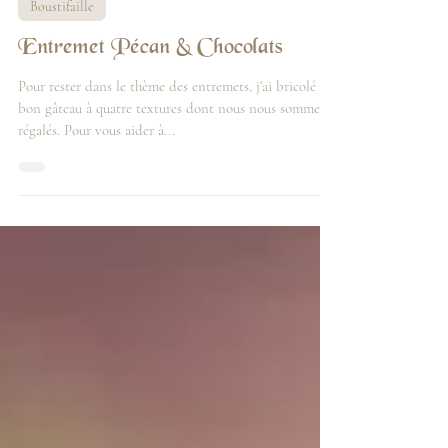
28 févr. 2021
Boustifaille
Entremet Pécan & Chocolats
Pour rester dans le thème des entremets, j'ai bricolé un
bon gâteau à quatre textures dont nous nous sommes
régalés. Pour vous aider à...