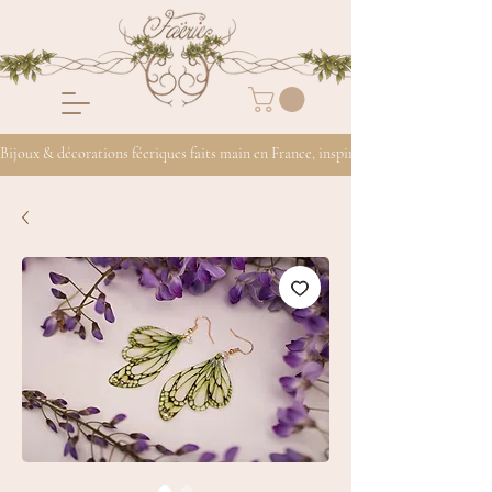
Bijoux & décorations féeriques faits main en France, inspirés de la nature