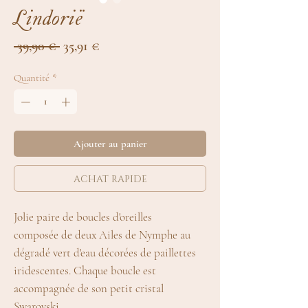
Lindorië
Prix
Prix
 39,90 € 
35,91 €
original
promotionnel
Quantité
*
Ajouter au panier
achat rapide
Jolie paire de boucles d'oreilles
composée de deux Ailes de Nymphe au
dégradé vert d'eau décorées de paillettes
iridescentes. Chaque boucle est
accompagnée de son petit cristal
Swarovski.