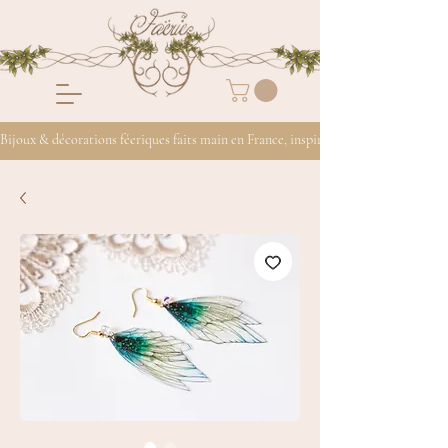
Bijoux & décorations féeriques faits main en France, inspirés de la nature