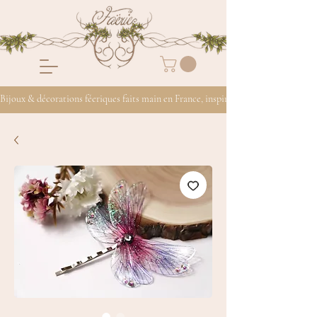
Bijoux & décorations féeriques faits main en France, inspirés de la nature