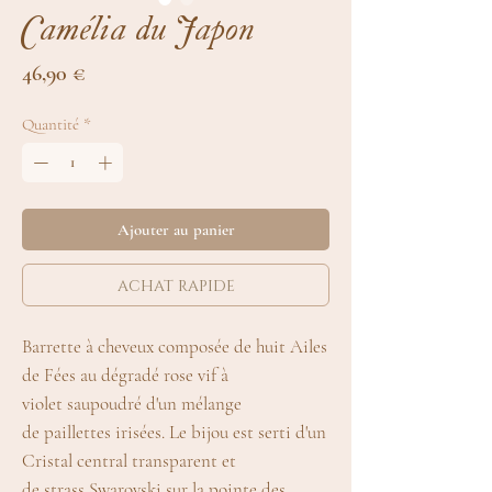
Camélia du Japon
Prix
46,90 €
Quantité
*
Ajouter au panier
achat rapide
Barrette à cheveux composée de huit Ailes
de Fées au dégradé rose vif à
violet saupoudré d'un mélange
de paillettes irisées. Le bijou est serti d'un
Cristal central transparent et
de strass Swarovski sur la pointe des