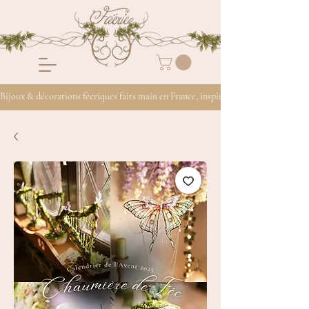
Bijoux & décorations féeriques faits main en France, inspirés de la nature