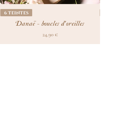
6 teintes
Danaë - boucles d'oreilles
Prix
24,90 €
Ajouter au panier
Recevoir les Mises à Jour de la boutique
S'abonner