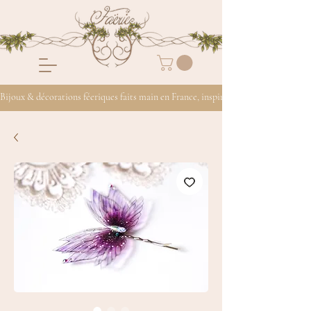
Bijoux & décorations féeriques faits main en France, inspirés de la nature