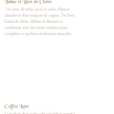
Tabac et Bois de Chêne
 Un cœur de tabac sucré et riche, d'épices 
chaudes et d'un soupçon de cognac. Des bois 
fumés de chêne, d'ébène et d'encens se 
combinent avec des muscs sombres pour 
compléter ce parfum résolument masculin.
Coffee Latte
Le parfum d'un riche café colombien torréfié 