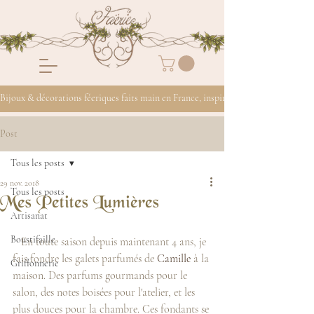
Bijoux & décorations féeriques faits main en France, inspirés de la nature
Post
Tous les posts
29 nov. 2018
Tous les posts
Mes Petites Lumières
Artisanat
Boustifaille
   En toute saison depuis maintenant 4 ans, je 
fais fondre les galets parfumés de 
Camille
 à la 
Griffonnerie
maison. Des parfums gourmands pour le 
salon, des notes boisées pour l'atelier, et les 
plus douces pour la chambre. Ces fondants se 